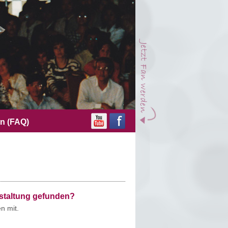
en (FAQ)
nstaltung gefunden?
n mit.